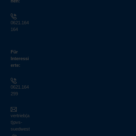
nen:
0621.164
164
Für
Interessi
erte:
0621.164
299
vertrieb(a
t)pvs-
suedwest
.de