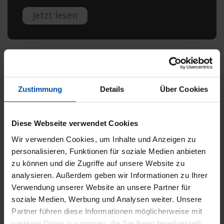
Jetzt lesen
1.7.2025
Zustimmung
Details
Über Cookies
UV-GOÄ
BG-Abrechnung
UV-GOÄ: Änderungen ab
Diese Webseite verwendet Cookies
Wir verwenden Cookies, um Inhalte und Anzeigen zu
01.07.2025
personalisieren, Funktionen für soziale Medien anbieten
zu können und die Zugriffe auf unsere Website zu
Die Gebühren des Leistungs- und
analysieren. Außerdem geben wir Informationen zu Ihrer
Gebührenverzeichnisses der UV-GOÄ nach § 51 ÄV
Verwendung unserer Website an unsere Partner für
für Ärzte und Psychotherapeuten werden mit
soziale Medien, Werbung und Analysen weiter. Unsere
Wirkung zum 01.07.2025 um 4,41 % erhöht.
Partner führen diese Informationen möglicherweise mit
weiteren Daten zusammen, die Sie ihnen bereitgestellt