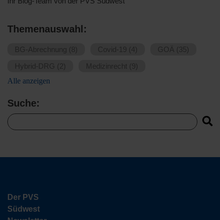
Ihr Blog-Team von der PVS Südwest
Themenauswahl:
BG-Abrechnung
(8)
Covid-19
(4)
GOÄ
(35)
Hybrid-DRG
(2)
Medizinrecht
(9)
Alle anzeigen
Suche:
Dies ist ein Suchfeld mit einer automatischen Vorschlagsf
Es gibt keine Vorschläge, da das Suchfeld leer ist.
Der PVS
Südwest