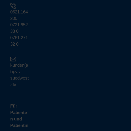
0621.164
200
0721.952
33 0
0761.271
32 0
kunden(a
t)pvs-
suedwest
.de
Für
Patiente
n und
Patientin