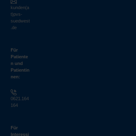
kunden(a
t)pvs-
suedwest
.de
Für
Patiente
n und
Patientin
nen:
0621.164
164
Für
Interessi