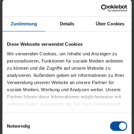
im Zusammenhang mit der
GOÄ Ziffer 5?
Zustimmung
Details
Über Cookies
Folgende Ziffern sind im Zusammenhang mit der GOÄ 5
Ausschlussziffern: GOÄ 6, GOÄ 7, GOÄ 8, GOÄ 23, GOÄ 24,
GOÄ 25, GOÄ 26, GOÄ 27, GOÄ 28, GOÄ 29, GOÄ 45, GOÄ
Diese Webseite verwendet Cookies
46, GOÄ 50, GOÄ 51, GOÄ 61, GOÄ 435, GOÄ 448, GOÄ
Wir verwenden Cookies, um Inhalte und Anzeigen zu
449, GOÄ 600, GOÄ 601, GOÄ 1203, GOÄ 1204, GOÄ 1210,
personalisieren, Funktionen für soziale Medien anbieten
GOÄ 1211, GOÄ 1212, GOÄ 1213, GOÄ 1217, GOÄ 1228,
zu können und die Zugriffe auf unsere Website zu
GOÄ 1240, GOÄ 1400, GOÄ 1401, GOÄ 1414.
analysieren. Außerdem geben wir Informationen zu Ihrer
Verwendung unserer Website an unsere Partner für
Informationen und Tipps
soziale Medien, Werbung und Analysen weiter. Unsere
Partner führen diese Informationen möglicherweise mit
zum Steigerungssatz der
weiteren Daten zusammen, die Sie ihnen bereitgestellt
GOÄ 5
haben oder die sie im Rahmen Ihrer Nutzung der Dienste
gesammelt haben.
Einwilligungsauswahl
Notwendig
Des Weiteren ist noch zu klären, ob und wie die GOÄ-Ziffer